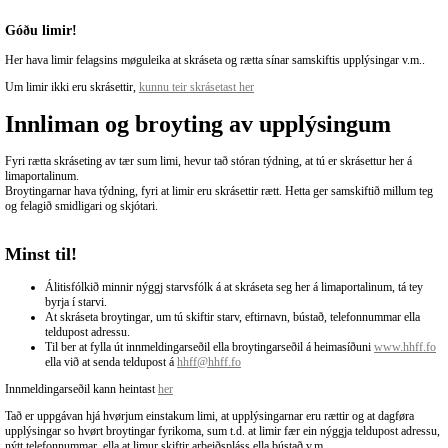
Góðu limir!
Her hava limir felagsins møguleika at skráseta og rætta sínar samskiftis upplýsingar v.m..
Um limir ikki eru skrásettir,
kunnu teir skrásetast her
Innliman og broyting av upplýsingum
Fyri rætta skráseting av tær sum limi, hevur tað stóran týdning, at tú er skrásettur her á
limaportalinum.
Broytingarnar hava týdning, fyri at limir eru skrásettir rætt. Hetta ger samskiftið millum teg
og felagið smidligari og skjótari.
Minst til!
Álitisfólkið minnir nýggj starvsfólk á at skráseta seg her á limaportalinum, tá tey
byrja í starvi.
At skráseta broytingar, um tú skiftir starv, eftirnavn, bústað, telefonnummar ella
teldupost adressu.
Til ber at fylla út innmeldingarseðil ella broytingarseðil á heimasíðuni
www.hhff.fo
ella við at senda teldupost
á
hhff@hhff.fo
Innmeldingarseðil kann heintast
her
Tað er uppgávan hjá hvørjum einstakum limi, at upplýsingarnar eru rættir og at dagføra
upplýsingar so hvørt broytingar fyrikoma, sum t.d. at limir fær ein nýggja teldupost adressu,
nýtt telefonnummar, ella at limur skiftir arbeiðspláss ella bústað v.m..