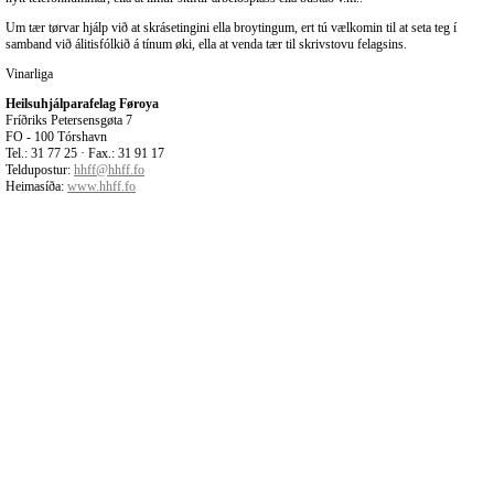
Um tær tørvar hjálp við at skrásetingini ella broytingum, ert tú vælkomin til at seta teg í
samband við álitisfólkið á tínum øki, ella at venda tær til skrivstovu felagsins.
Vinarliga
Heilsuhjálparafelag Føroya
Fríðriks Petersensgøta 7
FO - 100 Tórshavn
Tel.: 31 77 25 · Fax.: 31 91 17
Teldupostur:
hhff@hhff.fo
Heimasíða:
www.hhff.fo